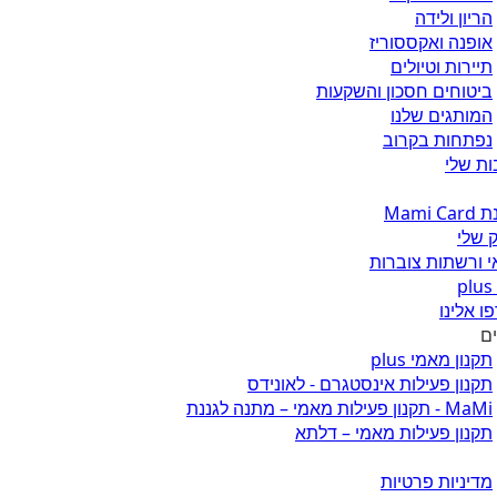
הריון ולידה
אופנה ואקססוריז
תיירות וטיולים
ביטוחים חסכון והשקעות
המותגים שלנו
נפתחות בקרוב
ת שלי
Mami 
 שלי
 ורשתות צוברות
ו אלינו
ים
תקנון מאמי plus
תקנון פעילות אינסטגרם - לאונידס
MaMi - תקנון פעילות מאמי – מתנה לגננת
תקנון פעילות מאמי – דלתא
מדיניות פרטיות