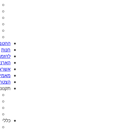
ההטבו
חנות
להזמנת Card
הארנק
אשראי
מאמי plus
הצטרפ
תקנונ
כללי