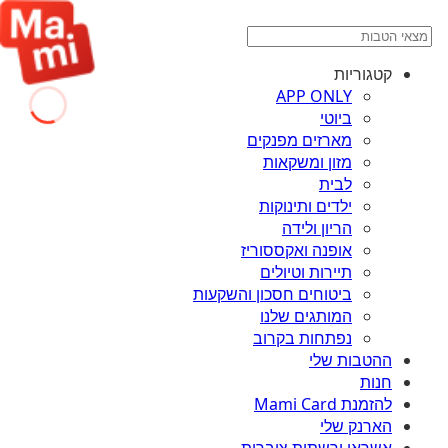
קטגוריות
APP ONLY
ביוטי
מארזים מפנקים
מזון ומשקאות
לבית
ילדים ותינוקות
הריון ולידה
אופנה ואקססוריז
תיירות וטיולים
ביטוחים חסכון והשקעות
המותגים שלנו
נפתחות בקרוב
ההטבות שלי
חנות
להזמנת Mami Card
הארנק שלי