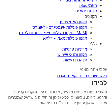
אשראי ורשתות צוברות
מאמי plus
הצטרפו אלינו
תקנונים
תקנון מאמי plus
תקנון פעילות אינסטגרם - לאונידס
MaMi - תקנון פעילות מאמי – מתנה לגננת
תקנון פעילות מאמי – דלתא
כללי
מדיניות פרטיות
תקנון ותנאי שימוש
הצהרת נגישות
עקבי אחרי מאמי
טלגרם
יוטיוב
פייסבוק
אינסטגרם
לבידו
מוצרי טיפוח מוכחים מדעית, מבוססים על מחקרים קליניים
ודרמטולוגים, טבעוניים, ללא גלוטן והיחידים בישראל שמוכרים
על - ידי ארגון peta זכויות בע״ח הבינלאומי