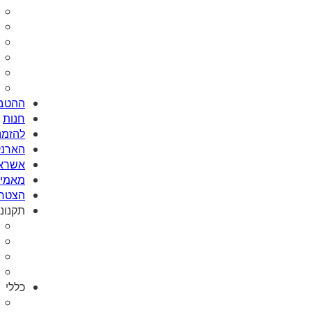
ההטבו
חנות
להזמנת Card
הארנק
אשראי
מאמי plus
הצטרפ
תקנונ
כללי