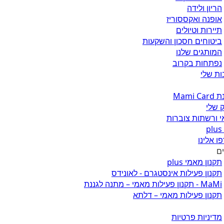
הריון ולידה
אופנה ואקססוריז
תיירות וטיולים
ביטוחים חסכון והשקעות
המותגים שלנו
נפתחות בקרוב
ת שלי
Mami 
 שלי
 ורשתות צוברות
ו אלינו
ים
תקנון מאמי plus
תקנון פעילות אינסטגרם - לאונידס
MaMi - תקנון פעילות מאמי – מתנה לגננת
תקנון פעילות מאמי – דלתא
מדיניות פרטיות