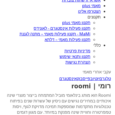
אשראי ורשתות צוברות
מאמי plus
הצטרפו אלינו
תקנונים
תקנון מאמי plus
תקנון פעילות אינסטגרם - לאונידס
MaMi - תקנון פעילות מאמי – מתנה לגננת
תקנון פעילות מאמי – דלתא
כללי
מדיניות פרטיות
תקנון ותנאי שימוש
הצהרת נגישות
עקבי אחרי מאמי
טלגרם
יוטיוב
פייסבוק
אינסטגרם
רומי | roomi
Roomi הוא מותג בינלאומי מוביל המתמחה בייצור מוצרי שינה
איכותיים במחירים נגישים עם ניסיון של עשרות שנים בפיתוח
טכנולוגיות מתקדמות שמספקות תמיכה מדויקת לגוף, ויסות
טמפרטורה וחוויית שינה מפנקת במיוחד. עם מגוון דגמים