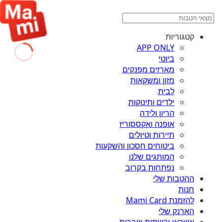
קטגוריות
APP ONLY
ביוטי
מארזים מפנקים
מזון ומשקאות
לבית
ילדים ותינוקות
הריון ולידה
אופנה ואקססוריז
תיירות וטיולים
ביטוחים חסכון והשקעות
המותגים שלנו
נפתחות בקרוב
ההטבות שלי
חנות
להזמנת Mami Card
הארנק שלי